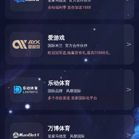
柔性罗氏线圈
霍尔传感器
交直流变送器
电流取电装置
高压设备绝缘监测传感器
局放监测传感器
测量仪器
智能断路器用电流互感器
智能在线监测装置