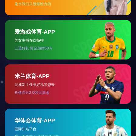
联系我们
服务热线：400-086-
3003
电话：0728-5353116
5353117
传真：0728-5353121
邮箱：
hbtr@hashtaggadgetz.com
华体会官方网页版-华
体会（中国） 微信公
地址：湖北省天门市经
众号
济开发区创业大道8号