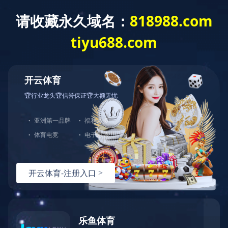
华体会官方网页版
搜索
华
华体
产
新
服
投
人
联
体
会官
品
闻&
务
资
力
系
会
方网
中
展
与
者
资
我
官
页
心
会
支
关
源
们
方
版-
持
系
网
华体