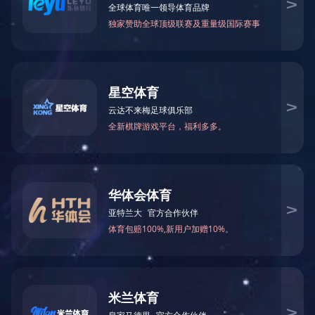
页
会
版
（中
国）
华体会官方网页版-华体会
华体会官方
（中国）
网页版
公司简介
华体会官方网
公司治理
页版-华体会
（中国）
可持续发展
资质荣誉
公司年报
视频宣传片