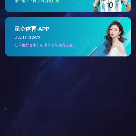
1.华体会官方网页版-华体会（中国） 的主营产
品有哪些？
华体会官方网页版-华体会（中国） 的主营产品
有：电流互感器、电压互感器、电流变换器、电压
变换器、霍尔传感器等，希望可以帮到你。
2.公司主要业务涉及哪些领域？
3.华体会官方网页版-华体会（中国） 和其他企
业相比有哪些优势？
4.华体会官方网页版-华体会（中国） 都得过哪
些荣誉？
5.华体会官方网页版-华体会（中国） 成立多久
了?
6.什么是电流互感器？