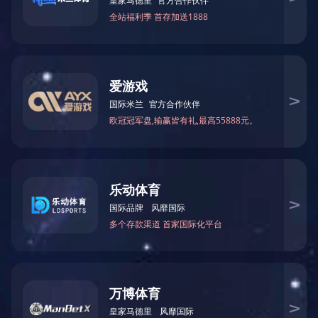
行业优势
公司专注于“继电保护与电力自动化”领
域的发展，持续为国内外的电力设备制
造商提供全套精密互感器解决方案，是
继电保护用互感器名制造商，和行业的
领跑者。
28年
60项专
5条生产