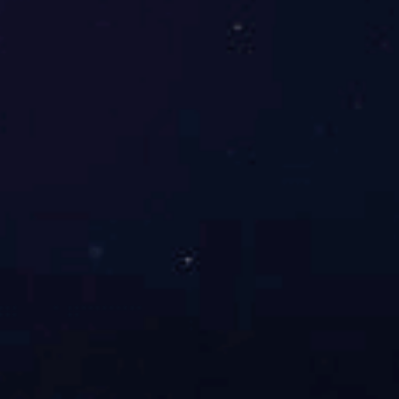
性能指标
开合式电流互感器技术参数
产品规格
型号规格
LDZK-2 500A/1A
书
额定输入（AC）
500A
测量范围（AC）
0-720A
额定输出电流
1A
（AC）