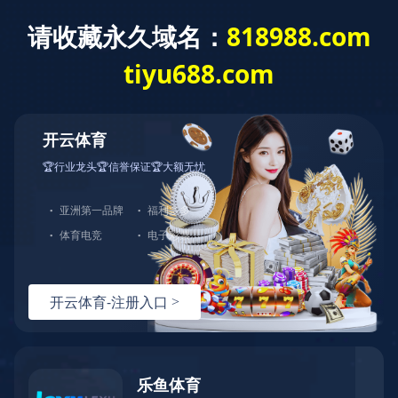
华体会官方网页版
搜索
华
华体
产
新
服
投
人
联
体
会官
品
闻&
务
资
力
系
会
方网
中
展
与
者
资
我
官
页
心
会
支
关
源
们
方
版-
持
系
网
华体