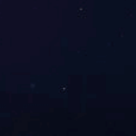
纹波峰峰值：≤±1%额定输出电压
过流保护：不低于120%额定输出电流自动恢复
开关频率：300kHz
环境特性：
环境温度：-25℃～+50℃
存储温度：-40℃～+120℃
相对湿度：≤95%
大气条件：大气中无严重污秽
海拔高度：≤3000m
温度系数：≤±0.02%/℃
温升：K30℃
外形及安装尺寸